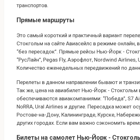
транспортов.
Прямые маршруты
Это самый короткий и практичный вариант переле
Стокгольм на сайте Авиасейлс в режиме онлайн, в
“без пересадок”. Прямые рейсы Нью-Йорк - Сто
“РусЛайн”, Pegas Fly, Аэрофлот, Nordwind Airlines, Ura
Количество еженедельных передвижений по данно
Перелеты в данном направлении бывают и транзи
Так же, цена на авиабилет Нью-Йорк - Стокгольм
обеспечиваются авиакомпаниями: “Победа”, S7 Airline
NoRRA, Ural Airlines и другие. Пересадка может о
Ростове-на-Дону, Калининграде, Курске, Набережн
других городах. Если вам важно сэкономить время
Билеты на самолет Нью-Йорк - Стокгол