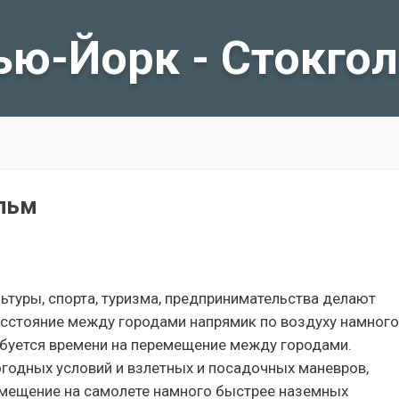
ью-Йорк - Стокго
льм
льтуры, спорта, туризма, предпринимательства делают
асстояние между городами напрямик по воздуху намного
ебуется времени на перемещение между городами.
огодных условий и взлетных и посадочных маневров,
ремещение на самолете намного быстрее наземных