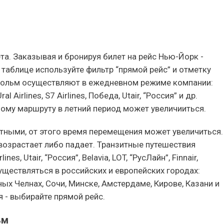
та. Заказывая и бронируя билет на рейс Нью-Йорк -
 таблице используйте фильтр “прямой рейс” и отметку
кгольм осуществляют в ежедневном режиме компании:
l Airlines, S7 Airlines, Победа, Utair, “Россия” и др.
му маршруту в летний период может увеличииться.
тными, от этого время перемещения может увеличиться.
 возрастает либо падает. Транзитные путешествия
s, Utair, “Россия”, Belavia, LOT, “РусЛайн”, Finnair,
существляться в российских и европейских городах:
ых Челнах, Сочи, Минске, Амстердаме, Кирове, Казани и
 - выбирайте прямой рейс.
ьм