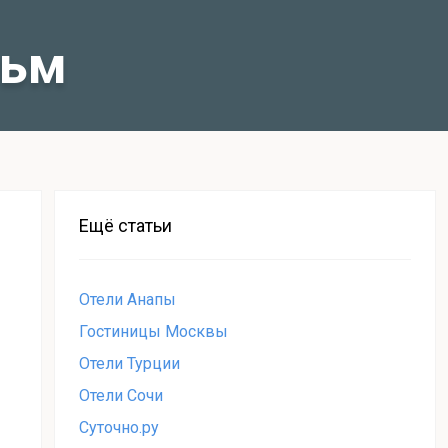
льм
Ещё статьи
Отели Анапы
Гостиницы Москвы
Отели Турции
Отели Сочи
Суточно.ру