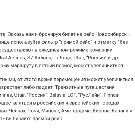
та. Заказывая и бронируя билет на рейс Новосибирск -
лице используйте фильтр “прямой рейс” и отметку “без
 осуществляют в ежедневном режиме компании:
l Airlines, S7 Airlines, Победа, Utair, “Россия” и др.
му маршруту в летний период может увеличииться.
тными, от этого время перемещения может увеличиться.
возрастает либо падает. Транзитные путешествия
s, Utair, “Россия”, Belavia, LOT, “РусЛайн”, Finnair,
существляться в российских и европейских городах:
ых Челнах, Сочи, Минске, Амстердаме, Кирове, Казани и
 - выбирайте прямой рейс.
й