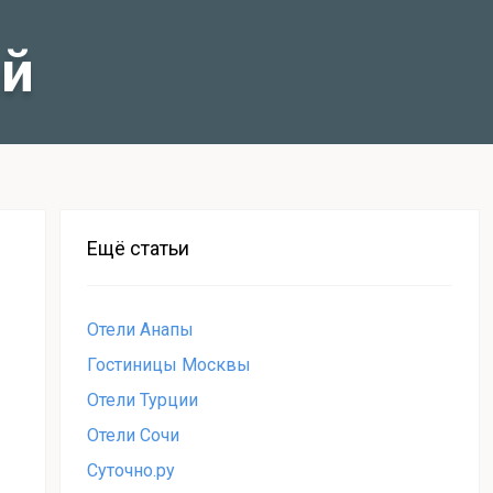
ай
Ещё статьи
Отели Анапы
Гостиницы Москвы
Отели Турции
Отели Сочи
Суточно.ру