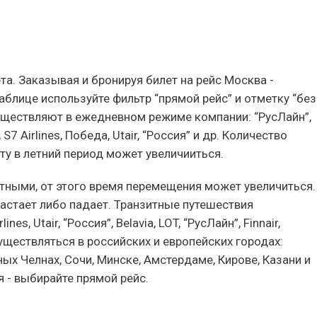
та. Заказывая и бронируя билет на рейс Москва -
таблице используйте фильтр “прямой рейс” и отметку “без
уществляют в ежедневном режиме компании: “РусЛайн”,
, S7 Airlines, Победа, Utair, “Россия” и др. Количество
 в летний период может увеличииться.
тными, от этого время перемещения может увеличиться.
растает либо падает. Транзитные путешествия
s, Utair, “Россия”, Belavia, LOT, “РусЛайн”, Finnair,
существляться в российских и европейских городах:
ых Челнах, Сочи, Минске, Амстердаме, Кирове, Казани и
 - выбирайте прямой рейс.