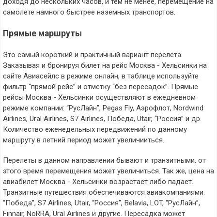
доходя до нескольких часов, и тем не менее, перемещение на
самолете намного быстрее наземных транспортов.
Прямые маршруты
Это самый короткий и практичный вариант перелета.
Заказывая и бронируя билет на рейс Москва - Хельсинки на
сайте Авиасейлс в режиме онлайн, в таблице используйте
фильтр “прямой рейс” и отметку “без пересадок”. Прямые
рейсы Москва - Хельсинки осуществляют в ежедневном
режиме компании: “РусЛайн”, Pegas Fly, Аэрофлот, Nordwind
Airlines, Ural Airlines, S7 Airlines, Победа, Utair, “Россия” и др.
Количество еженедельных передвижений по данному
маршруту в летний период может увеличииться.
Перелеты в данном направлении бывают и транзитными, от
этого время перемещения может увеличиться. Так же, цена на
авиабилет Москва - Хельсинки возрастает либо падает.
Транзитные путешествия обеспечиваются авиакомпаниями:
“Победа”, S7 Airlines, Utair, “Россия”, Belavia, LOT, “РусЛайн”,
Finnair, NoRRA, Ural Airlines и другие. Пересадка может