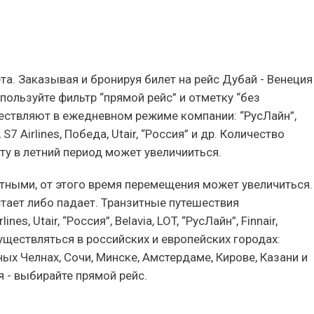
та. Заказывая и бронируя билет на рейс Дубай - Венеция
спользуйте фильтр “прямой рейс” и отметку “без
ествляют в ежедневном режиме компании: “РусЛайн”,
, S7 Airlines, Победа, Utair, “Россия” и др. Количество
 в летний период может увеличииться.
тными, от этого время перемещения может увеличиться.
стает либо падает. Транзитные путешествия
s, Utair, “Россия”, Belavia, LOT, “РусЛайн”, Finnair,
существляться в российских и европейских городах:
ых Челнах, Сочи, Минске, Амстердаме, Кирове, Казани и
 - выбирайте прямой рейс.