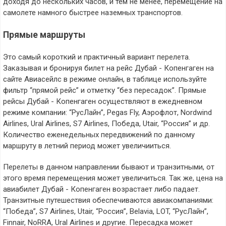
доходя до нескольких часов, и тем не менее, перемещение на
самолете намного быстрее наземных транспортов.
Прямые маршруты
Это самый короткий и практичный вариант перелета.
Заказывая и бронируя билет на рейс Дубай - Копенгаген на
сайте Авиасейлс в режиме онлайн, в таблице используйте
фильтр “прямой рейс” и отметку “без пересадок”. Прямые
рейсы Дубай - Копенгаген осуществляют в ежедневном
режиме компании: “РусЛайн”, Pegas Fly, Аэрофлот, Nordwind
Airlines, Ural Airlines, S7 Airlines, Победа, Utair, “Россия” и др.
Количество еженедельных передвижений по данному
маршруту в летний период может увеличииться.
Перелеты в данном направлении бывают и транзитными, от
этого время перемещения может увеличиться. Так же, цена на
авиабилет Дубай - Копенгаген возрастает либо падает.
Транзитные путешествия обеспечиваются авиакомпаниями:
“Победа”, S7 Airlines, Utair, “Россия”, Belavia, LOT, “РусЛайн”,
Finnair, NoRRA, Ural Airlines и другие. Пересадка может