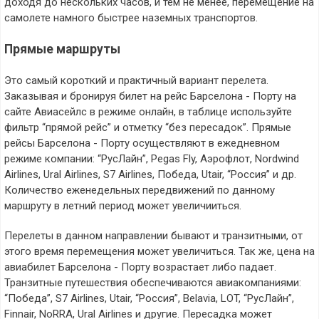
доходя до нескольких часов, и тем не менее, перемещение на
самолете намного быстрее наземных транспортов.
Прямые маршруты
Это самый короткий и практичный вариант перелета.
Заказывая и бронируя билет на рейс Барселона - Порту на
сайте Авиасейлс в режиме онлайн, в таблице используйте
фильтр “прямой рейс” и отметку “без пересадок”. Прямые
рейсы Барселона - Порту осуществляют в ежедневном
режиме компании: “РусЛайн”, Pegas Fly, Аэрофлот, Nordwind
Airlines, Ural Airlines, S7 Airlines, Победа, Utair, “Россия” и др.
Количество еженедельных передвижений по данному
маршруту в летний период может увеличииться.
Перелеты в данном направлении бывают и транзитными, от
этого время перемещения может увеличиться. Так же, цена на
авиабилет Барселона - Порту возрастает либо падает.
Транзитные путешествия обеспечиваются авиакомпаниями:
“Победа”, S7 Airlines, Utair, “Россия”, Belavia, LOT, “РусЛайн”,
Finnair, NoRRA, Ural Airlines и другие. Пересадка может