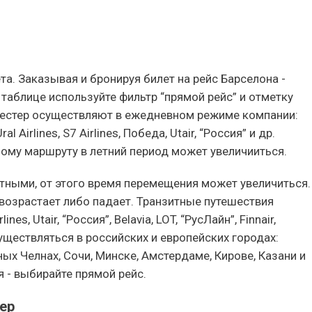
а. Заказывая и бронируя билет на рейс Барселона -
 таблице используйте фильтр “прямой рейс” и отметку
честер осуществляют в ежедневном режиме компании:
l Airlines, S7 Airlines, Победа, Utair, “Россия” и др.
му маршруту в летний период может увеличииться.
тными, от этого время перемещения может увеличиться.
 возрастает либо падает. Транзитные путешествия
s, Utair, “Россия”, Belavia, LOT, “РусЛайн”, Finnair,
существляться в российских и европейских городах:
ых Челнах, Сочи, Минске, Амстердаме, Кирове, Казани и
 - выбирайте прямой рейс.
ер