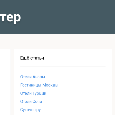
тер
Ещё статьи
Отели Анапы
Гостиницы Москвы
Отели Турции
Отели Сочи
Суточно.ру