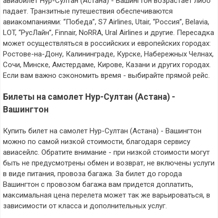
авиабилет Нур-Султан (Астана) - Вашингтон возрастает либо
падает. Транзитные путешествия обеспечиваются
авиакомпаниями: “Победа”, S7 Airlines, Utair, “Россия”, Belavia,
LOT, “РусЛайн”, Finnair, NoRRA, Ural Airlines и другие. Пересадка
может осуществляться в российских и европейских городах:
Ростове-на-Дону, Калининграде, Курске, Набережных Челнах,
Сочи, Минске, Амстердаме, Кирове, Казани и других городах.
Если вам важно сэкономить время - выбирайте прямой рейс.
Билеты на самолет Нур-Султан (Астана) -
Вашингтон
Купить билет на самолет Нур-Султан (Астана) - Вашингтон
можно по самой низкой стоимости, благодаря сервису
авиасейлс. Обратите внимание - при низкой стоимости могут
быть не предусмотрены обмен и возврат, не включены услуги
в виде питания, провоза багажа. За билет до города
Вашингтон с провозом багажа вам придется доплатить,
максимальная цена перелета может так же варьироваться, в
зависимости от класса и дополнительных услуг.