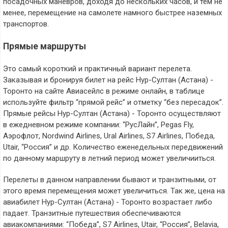
посадочных маневров, доходя до нескольких часов, и тем не
менее, перемещение на самолете намного быстрее наземных
транспортов.
Прямые маршруты
Это самый короткий и практичный вариант перелета.
Заказывая и бронируя билет на рейс Нур-Султан (Астана) -
Торонто на сайте Авиасейлс в режиме онлайн, в таблице
используйте фильтр “прямой рейс” и отметку “без пересадок”.
Прямые рейсы Нур-Султан (Астана) - Торонто осуществляют
в ежедневном режиме компании: “РусЛайн”, Pegas Fly,
Аэрофлот, Nordwind Airlines, Ural Airlines, S7 Airlines, Победа,
Utair, “Россия” и др. Количество еженедельных передвижений
по данному маршруту в летний период может увеличииться.
Перелеты в данном направлении бывают и транзитными, от
этого время перемещения может увеличиться. Так же, цена на
авиабилет Нур-Султан (Астана) - Торонто возрастает либо
падает. Транзитные путешествия обеспечиваются
авиакомпаниями: “Победа”, S7 Airlines, Utair, “Россия”, Belavia,