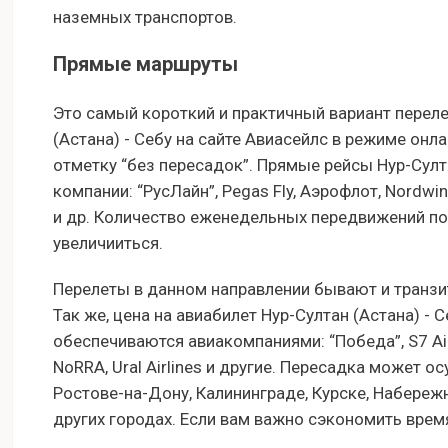
наземных транспортов.
Прямые маршруты
Это самый короткий и практичный вариант переле
(Астана) - Себу на сайте Авиасейлс в режиме онла
отметку “без пересадок”. Прямые рейсы Нур-Сул
компании: “РусЛайн”, Pegas Fly, Аэрофлот, Nordwind Ai
и др. Количество еженедельных передвижений по
увеличииться.
Перелеты в данном направлении бывают и транзи
Так же, цена на авиабилет Нур-Султан (Астана) -
обеспечиваются авиакомпаниями: “Победа”, S7 Airline
NoRRA, Ural Airlines и другие. Пересадка может о
Ростове-на-Дону, Калининграде, Курске, Набережн
других городах. Если вам важно сэкономить время