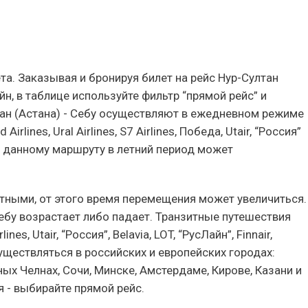
та. Заказывая и бронируя билет на рейс Нур-Султан
йн, в таблице используйте фильтр “прямой рейс” и
тан (Астана) - Себу осуществляют в ежедневном режиме
rlines, Ural Airlines, S7 Airlines, Победа, Utair, “Россия”
 данному маршруту в летний период может
тными, от этого время перемещения может увеличиться.
 Себу возрастает либо падает. Транзитные путешествия
s, Utair, “Россия”, Belavia, LOT, “РусЛайн”, Finnair,
существляться в российских и европейских городах:
ых Челнах, Сочи, Минске, Амстердаме, Кирове, Казани и
 - выбирайте прямой рейс.