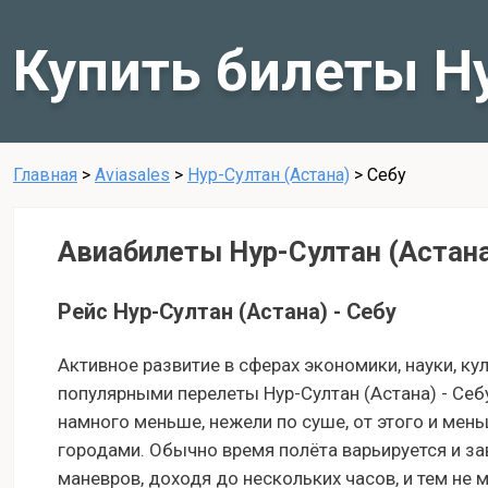
Купить билеты Ну
Главная
>
Aviasales
>
Нур-Султан (Астана)
>
Себу
Авиабилеты Нур-Султан (Астана
Рейс Нур-Султан (Астана) - Себу
Активное развитие в сферах экономики, науки, ку
популярными перелеты Нур-Султан (Астана) - Себ
намного меньше, нежели по суше, от этого и ме
городами. Обычно время полёта варьируется и за
маневров, доходя до нескольких часов, и тем не