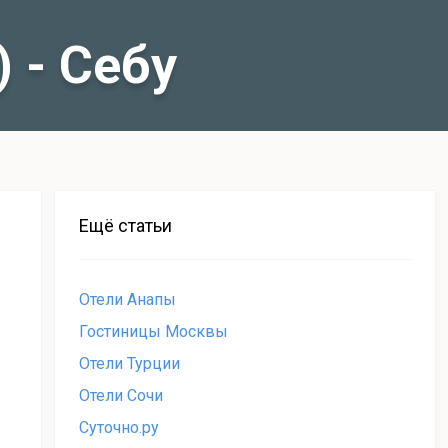
 - Себу
Ещё статьи
Отели Анапы
Гостиницы Москвы
Отели Турции
Отели Сочи
Суточно.ру